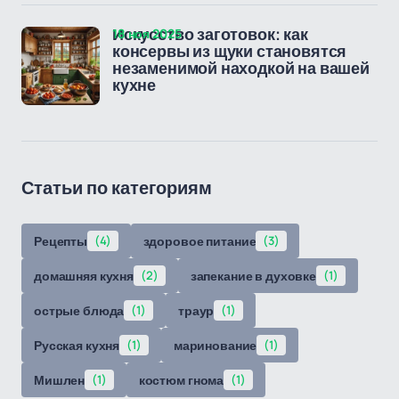
18 ноя 2025
Искусство заготовок: как
консервы из щуки становятся
незаменимой находкой на вашей
кухне
Статьи по категориям
Рецепты
(4)
здоровое питание
(3)
домашняя кухня
(2)
запекание в духовке
(1)
острые блюда
(1)
траур
(1)
Русская кухня
(1)
маринование
(1)
Мишлен
(1)
костюм гнома
(1)