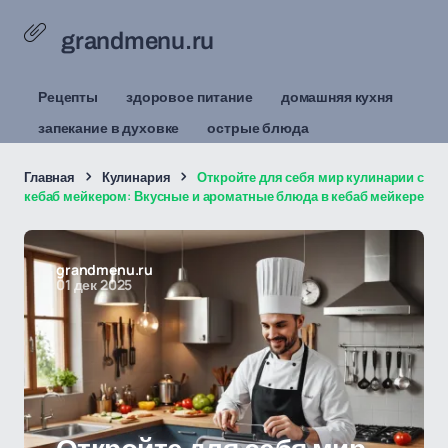
grandmenu.ru
Рецепты
здоровое питание
домашняя кухня
запекание в духовке
острые блюда
Главная
Кулинария
Откройте для себя мир кулинарии с
кебаб мейкером: Вкусные и ароматные блюда в кебаб мейкере
grandmenu.ru
01 дек 2025