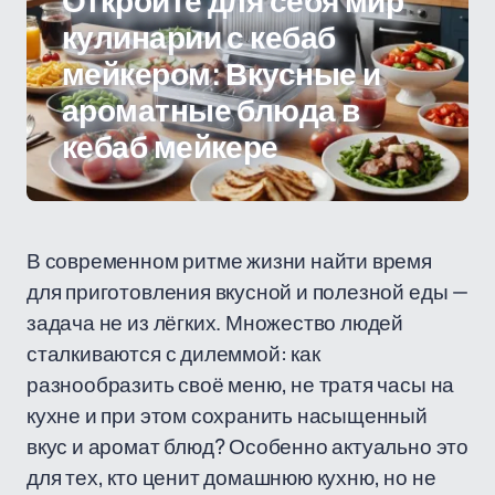
Откройте для себя мир
кулинарии с кебаб
мейкером: Вкусные и
ароматные блюда в
кебаб мейкере
В современном ритме жизни найти время
для приготовления вкусной и полезной еды —
задача не из лёгких. Множество людей
сталкиваются с дилеммой: как
разнообразить своё меню, не тратя часы на
кухне и при этом сохранить насыщенный
вкус и аромат блюд? Особенно актуально это
для тех, кто ценит домашнюю кухню, но не