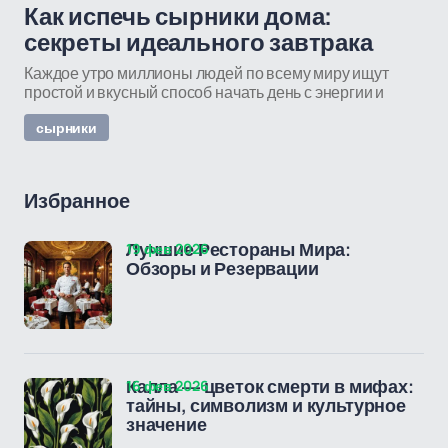
Как испечь сырники дома:
секреты идеального завтрака
Каждое утро миллионы людей по всему миру ищут
простой и вкусный способ начать день с энергии и
сырники
Избранное
19 фев 2026
Лучшие Рестораны Мира:
Обзоры и Резервации
16 фев 2026
Калла — цветок смерти в мифах:
тайны, символизм и культурное
значение