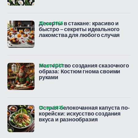
26 дек 2025
Десерты в стакане: красиво и
быстро – секреты идеального
лакомства для любого случая
05 дек 2025
Мастерство создания сказочного
образа: Костюм гнома своими
руками
04 дек 2025
Острая белокочанная капуста по-
корейски: искусство создания
вкуса и разнообразия